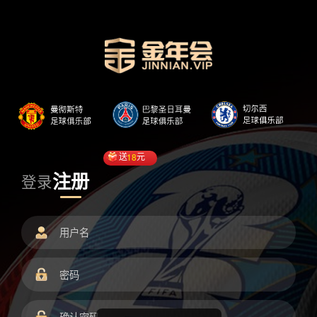
送
18
元
注册
登录