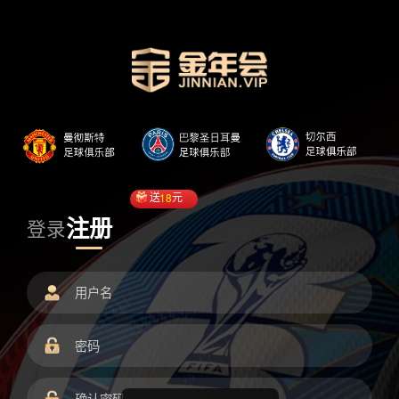
送
18
元
注册
登录