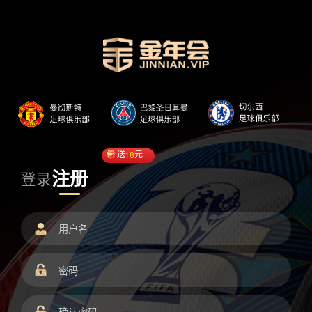
送
18
元
注册
登录