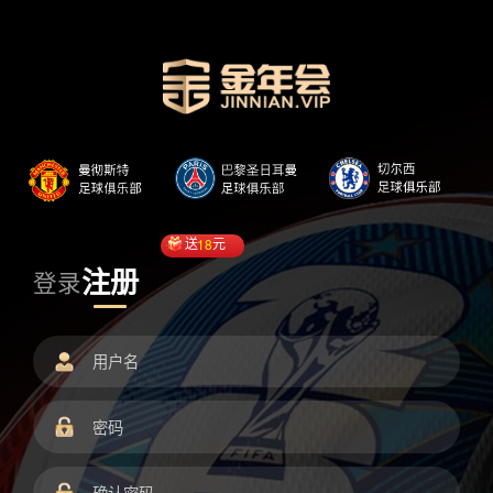
送
18
元
注册
登录