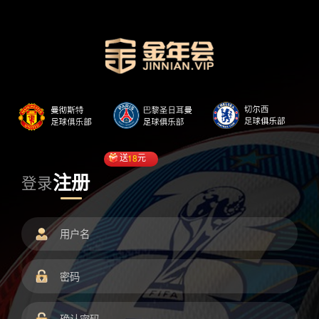
送
18
元
注册
登录