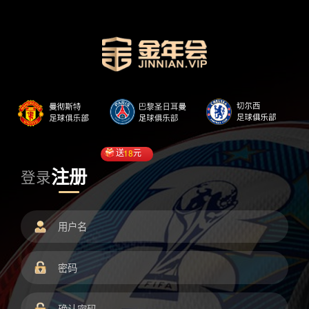
送
18
元
注册
登录