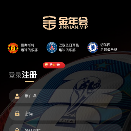
送
18
元
注册
登录