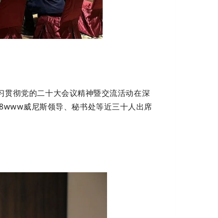
尼斯)学习贯彻党的二十大会议精神暨交流活动在深
88www威尼斯领导、秘书处等近三十人出席