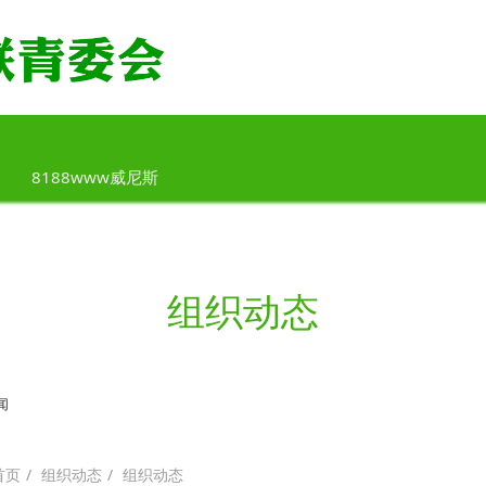
8188www威尼斯
组织动态
闻
组织动态
组织动态
首页