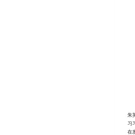
朱
习
在