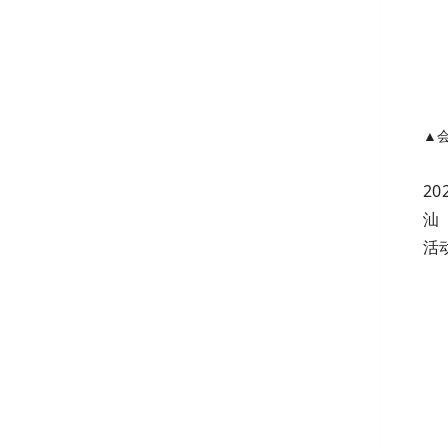
▲
2
汕
活