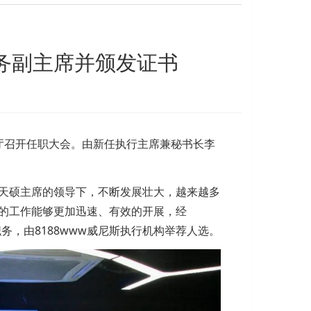
常务副主席并颁发证书
演厅召开任职大会。由新任执行主席兼秘书长李
在蔡天硕主席的领导下，不断发展壮大，越来越多
未来的工作能够更加迅速、有效的开展，经
务，由8188www威尼斯执行机构举荐人选。