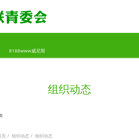
8188www威尼斯
组织动态
闻
组织动态
组织动态
首页