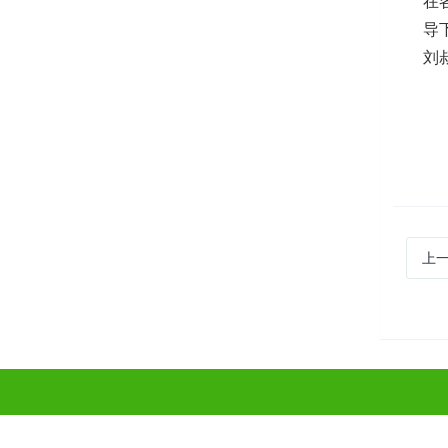
在
导
刘
上