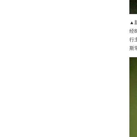
▲
经
行
斯