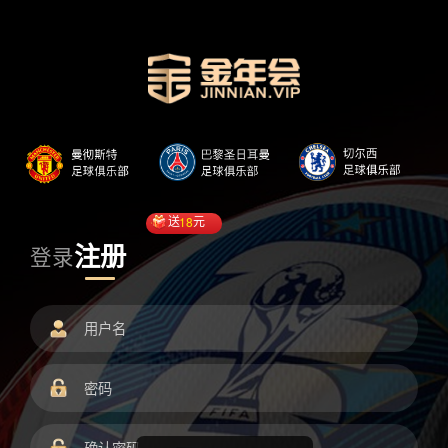
送
18
元
注册
登录