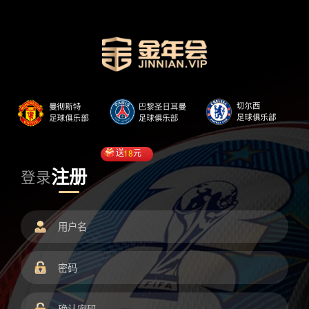
送
18
元
注册
登录